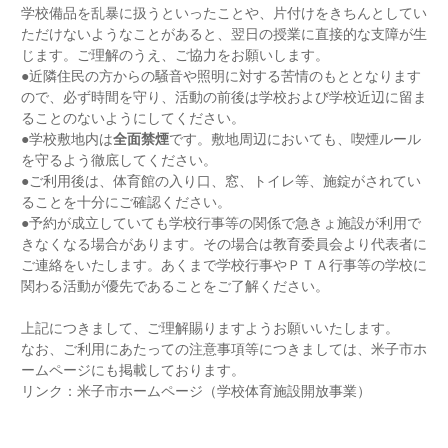
学校備品を乱暴に扱うといったことや、片付けをきちんとしてい
ただけないようなことがあると、翌日の授業に直接的な支障が生
じます。ご理解のうえ、ご協力をお願いします。
●近隣住民の方からの騒音や照明に対する苦情のもととなります
ので、必ず時間を守り、活動の前後は学校および学校近辺に留ま
ることのないようにしてください。
●学校敷地内は
全面禁煙
です。敷地周辺においても、喫煙ルール
を守るよう徹底してください。
●ご利用後は、体育館の入り口、窓、トイレ等、施錠がされてい
ることを十分にご確認ください。
●予約が成立していても学校行事等の関係で急きょ施設が利用で
きなくなる場合があります。その場合は教育委員会より代表者に
ご連絡をいたします。あくまで学校行事やＰＴＡ行事等の学校に
関わる活動が優先であることをご了解ください。
上記につきまして、ご理解賜りますようお願いいたします。
なお、ご利用にあたっての注意事項等につきましては、米子市ホ
ームページにも掲載しております。
リンク：
米子市ホームページ（学校体育施設開放事業）