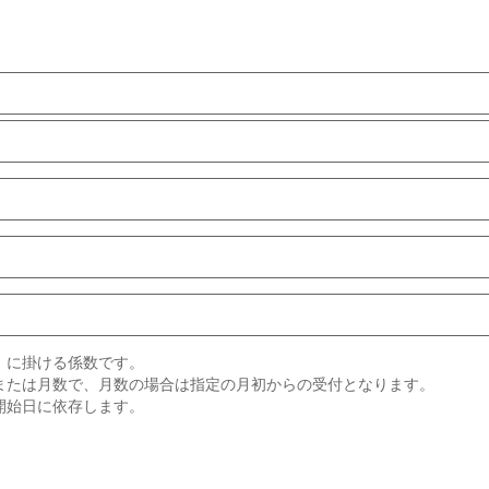
）に掛ける係数です。
または月数で、月数の場合は指定の月初からの受付となります。
開始日に依存します。