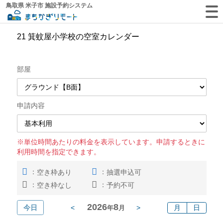
鳥取県 米子市 施設予約システム
21 箕蚊屋小学校の空室カレンダー
部屋
申請内容
※単位時間あたりの料金を表示しています。申請するときに
利用時間を指定できます。
：
：
空き枠あり
抽選申込可
：
：
空き枠なし
予約不可
2026
8
今日
<
>
月
日
年
月