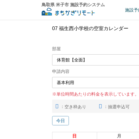
鳥取県 米子市 施設予約システム
施設予
07 福生西小学校の空室カレンダー
部屋
申請内容
※単位時間あたりの料金を表示しています。
：
：
空き枠あり
抽選申込可
今日
日
月