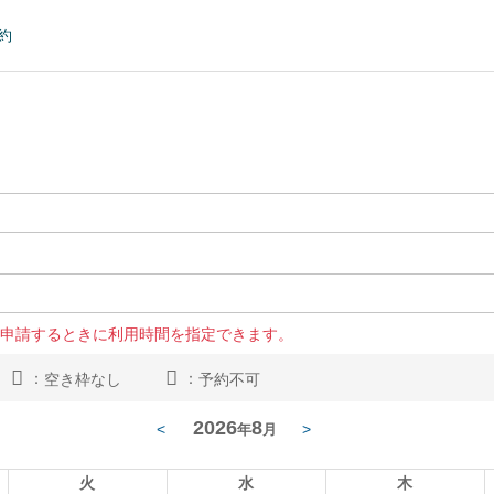
約
申請するときに利用時間を指定できます。
：
：
空き枠なし
予約不可
2026
8
<
>
年
月
火
水
木