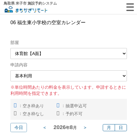
鳥取県 米子市 施設予約システム
06 福生東小学校の空室カレンダー
部屋
申請内容
※単位時間あたりの料金を表示しています。申請するときに
利用時間を指定できます。
：
：
空き枠あり
抽選申込可
：
：
空き枠なし
予約不可
2026
8
今日
<
>
月
日
年
月