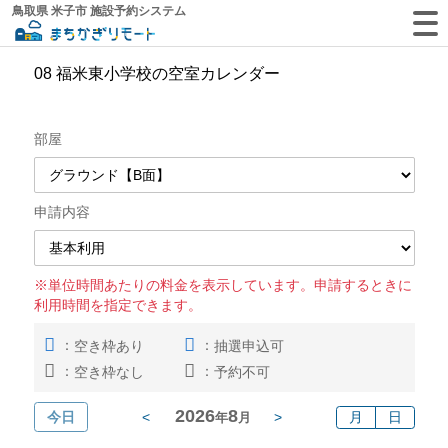
鳥取県 米子市 施設予約システム
08 福米東小学校の空室カレンダー
部屋
申請内容
※単位時間あたりの料金を表示しています。申請するときに
利用時間を指定できます。
：
：
空き枠あり
抽選申込可
：
：
空き枠なし
予約不可
2026
8
今日
<
>
月
日
年
月