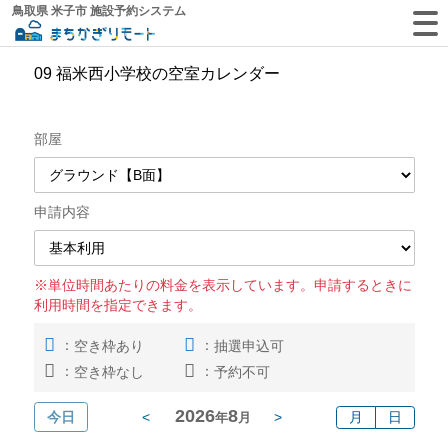
鳥取県 米子市 施設予約システム
09 福米西小学校の空室カレンダー
部屋
申請内容
※単位時間あたりの料金を表示しています。申請するときに
利用時間を指定できます。
：
：
空き枠あり
抽選申込可
：
：
空き枠なし
予約不可
2026
8
今日
<
>
月
日
年
月