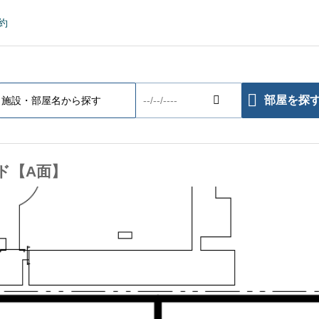
約
部屋を探
ンド【A面】