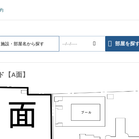
約
部屋を探
ンド【A面】